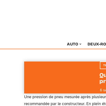
AUTO
DEUX-R
T
Qu
pr
6 s
Une pression de pneu mesurée après plusieurs 
recommandée par le constructeur. En plein été