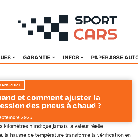
OUES
GARANTIE
INFOS
PAPERASSE AUT
RANSPORT
and et comment ajuster la
ession des pneus à chaud ?
eptembre 2025
kilomètres n’indique jamais la valeur réelle
, la hausse de température transforme la vérification en