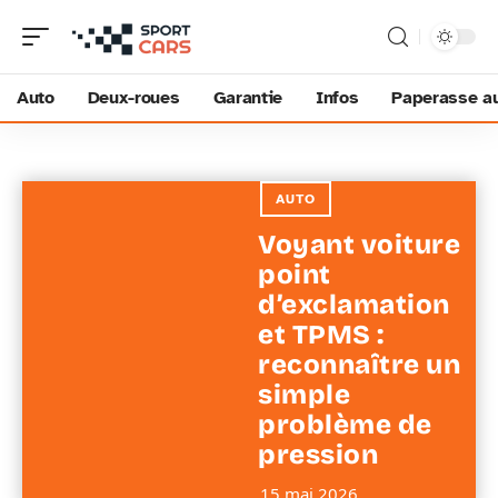
Auto
Deux-roues
Garantie
Infos
Paperasse a
AUTO
Voyant voiture
point
d’exclamation
et TPMS :
reconnaître un
simple
problème de
pression
15 mai 2026