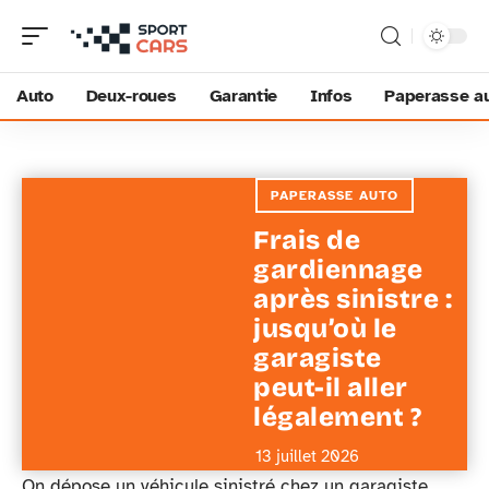
Auto
Deux-roues
Garantie
Infos
Paperasse a
PAPERASSE AUTO
Frais de
gardiennage
après sinistre :
jusqu’où le
garagiste
peut-il aller
légalement ?
13 juillet 2026
On dépose un véhicule sinistré chez un garagiste