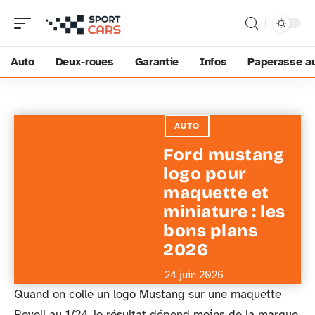
Auto
Deux-roues
Garantie
Infos
Paperasse a
AUTO
Ford mustang
logo pour
maquette et
miniature : les
bons plans
2026
24 juin 2026
Quand on colle un logo Mustang sur une maquette
Revell au 1/24, le résultat dépend moins de la marque