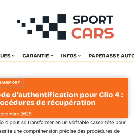
OUES
GARANTIE
INFOS
PAPERASSE AUT
RANSPORT
de d’authentification pour Clio 4 :
océdures de récupération
décembre 2025
io 4 peut se transformer en un véritable casse-tête pour
nécessite une compréhension précise des procédures de