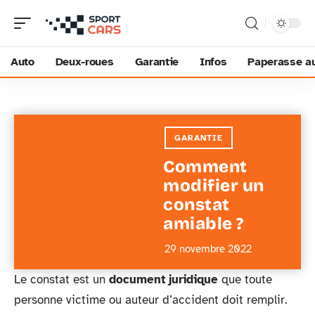
Auto
Deux-roues
Garantie
Infos
Paperasse a
GARANTIE
Comment
modifier un
constat
amiable ?
29 novembre 2022
Le constat est un
document juridique
que toute
personne victime ou auteur d’accident doit remplir.