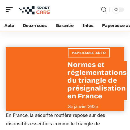
Auto
Deux-roues
Garantie
Infos
Paperasse a
PAPERASSE AUTO
Normes et
réglementations
du triangle de
présignalisation
en France
25 janvier 2025
En France, la sécurité routière repose sur des
dispositifs essentiels comme le triangle de