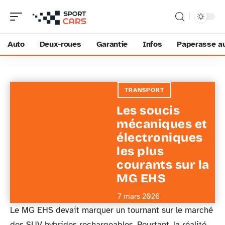
Auto
Deux-roues
Garantie
Infos
Paperasse a
TRANSPORT
Les soucis
mécaniques et
électroniques
les plus
courants sur la
MG EHS
7 mars 2026
Le MG EHS devait marquer un tournant sur le marché
des SUV hybrides rechargeables. Pourtant, la réalité