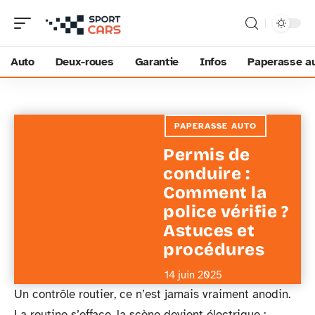
Auto
Deux-roues
Garantie
Infos
Paperasse a
PAPERASSE AUTO
Permis de
conduire :
Comment la
police vérifie ?
Astuces et
procédures
14 juin 2025
Un contrôle routier, ce n’est jamais vraiment anodin.
La routine s’efface, la scène devient électrique :