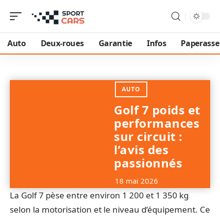
Auto
Deux-roues
Garantie
Infos
Paperasse
AUTO
Golf 7 poids et
performances
sur circuit :
l’avis des
passionnés
18 mai 2026
La Golf 7 pèse entre environ 1 200 et 1 350 kg
selon la motorisation et le niveau d’équipement. Ce